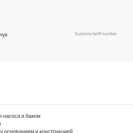
учук
Customs tariff number
 насоса и баком
и
 основанием и конструкцией