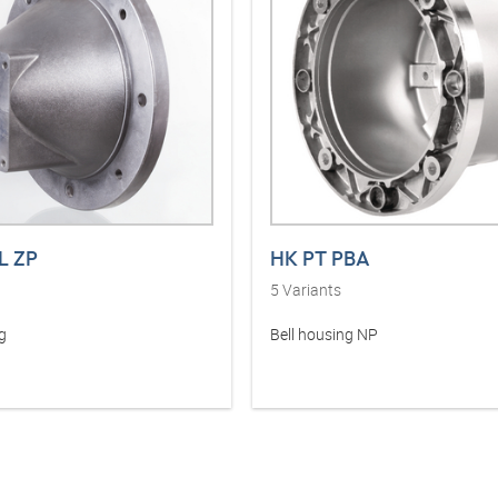
L ZP
HK PT PBA
5
Variants
g
Bell housing NP