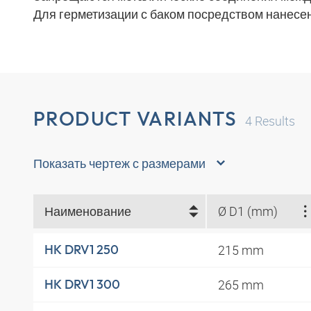
Для герметизации с баком посредством нанесе
PRODUCT VARIANTS
4
Results
Показать чертеж с размерами
Наименование
Ø D1 (mm)
215 mm
HK DRV1 250
265 mm
HK DRV1 300