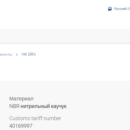
Русский (G
менты
HK DRV
Материал
NBR нитрильный каучук
Customs tariff number
40169997