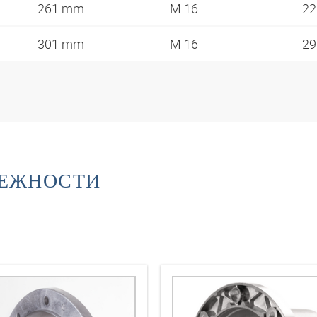
261 mm
M 16
2
301 mm
M 16
2
ЛЕЖНОСТИ