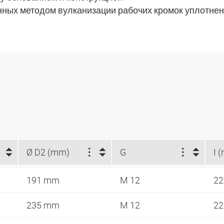
нных методом вулканизации рабочих кромок уплотне
Ø D2 (mm)
G
I 
191 mm
M 12
2
235 mm
M 12
2