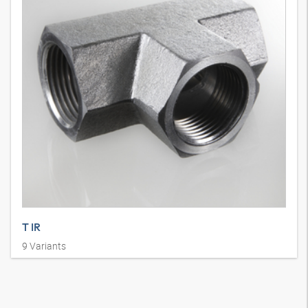
T IR
9
Variants
Навинчиваемый штуцер, T-образный