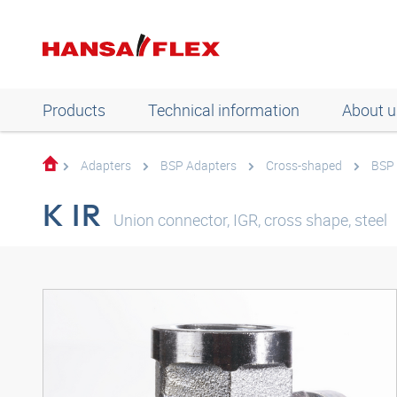
Products
Technical information
About u
Adapters
BSP Adapters
Cross-shaped
BSP 
K IR
Union connector, IGR, cross shape, steel