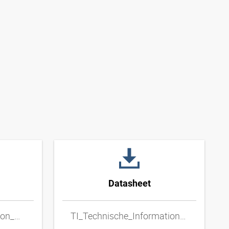
Datasheet
TI_Technical_Information_Metal_Hoses_ENxpdf
TI_Technische_Informationen_Metallschlaeuche_DExpdf