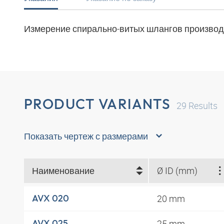
Измерение спирально-витых шлангов производя
PRODUCT VARIANTS
29
Results
Показать чертеж с размерами
Наименование
Ø ID (mm)
20 mm
AVX 020
25 mm
AVX 025