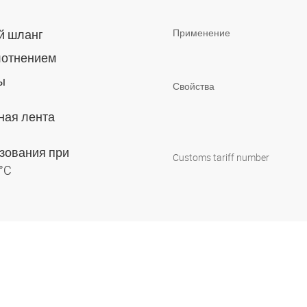
ий шланг
Применение
лотнением
мы
Свойства
ная лента
зования при
Customs tariff number
 °C