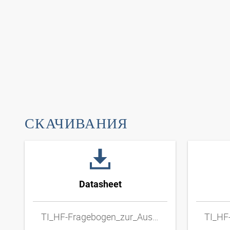
СКАЧИВАНИЯ
Datasheet
TI_HF-Fragebogen_zur_Auswahl_von_Metall-Schlauchleitungen_DExpdf