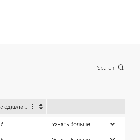
Search
Вес сдавлен. на м (kg)
46
Узнать больше
58
Узнать больше