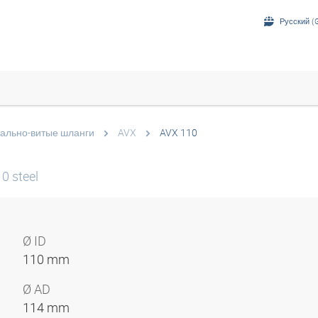
Русский (G
ально-витые шланги
AVX
AVX 110
0 steel
Ø ID
110 mm
Ø AD
114 mm