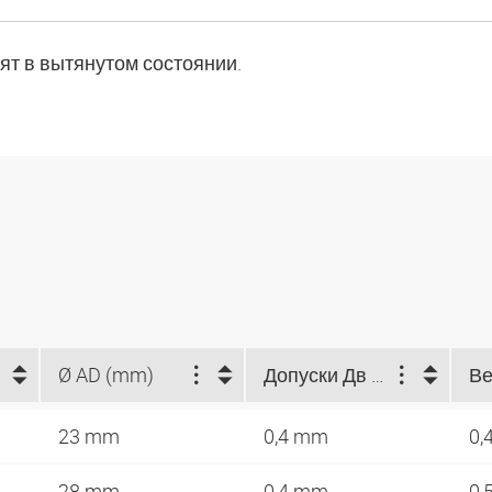
т в вытянутом состоянии.
Ø AD (mm)
Допуски Дв / Дн (mm)
23 mm
0,4 mm
0,
28 mm
0,4 mm
0,