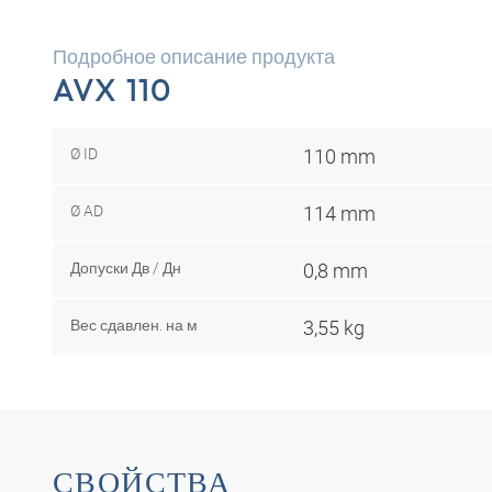
Подробное описание продукта
AVX 110
Ø ID
110 mm
Ø AD
114 mm
Допуски Дв / Дн
0,8 mm
Вес сдавлен. на м
3,55 kg
СВОЙСТВА