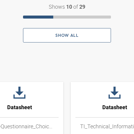
Shows
of
10
29
SHOW ALL
Datasheet
Datasheet
TI_HF-Questionnaire_Choice_of_Metal_Hose_Lines_ENxpdf