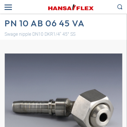
PN 10 AB 06 45 VA
Swage nipple DN10 DKR1/4" 45° SS
Трехмерная модель